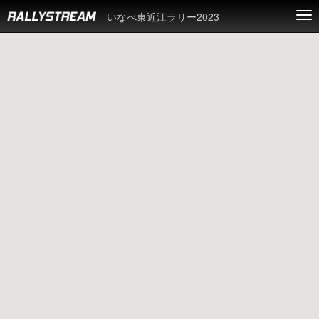
いなべ東近江ラリー2023
Tog
nav