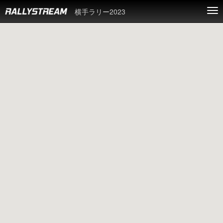
横手ラリー2023
Tog
nav