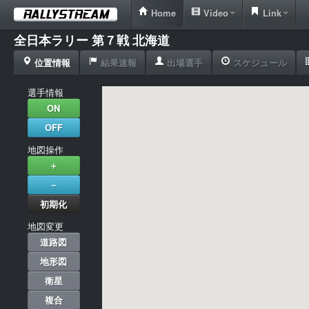
Home
Video
Link
全日本ラリー 第７戦 北海道
位置情報
結果速報
出場選手
スケジュール
選手情報
地図操作
地図変更