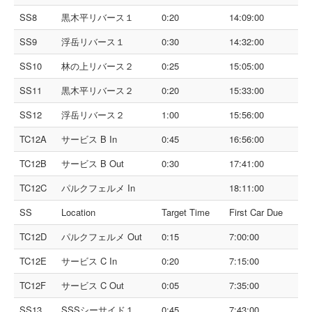
SS8
黒木平リバース１
0:20
14:09:00
SS9
浮岳リバース１
0:30
14:32:00
SS10
林の上リバース２
0:25
15:05:00
SS11
黒木平リバース２
0:20
15:33:00
SS12
浮岳リバース２
1:00
15:56:00
TC12A
サービス B In
0:45
16:56:00
TC12B
サービス B Out
0:30
17:41:00
TC12C
パルクフェルメ In
18:11:00
SS
Location
Target Time
First Car Due
TC12D
パルクフェルメ Out
0:15
7:00:00
TC12E
サービス C In
0:20
7:15:00
TC12F
サービス C Out
0:05
7:35:00
SS13
SSSシーサイド１
0:45
7:43:00