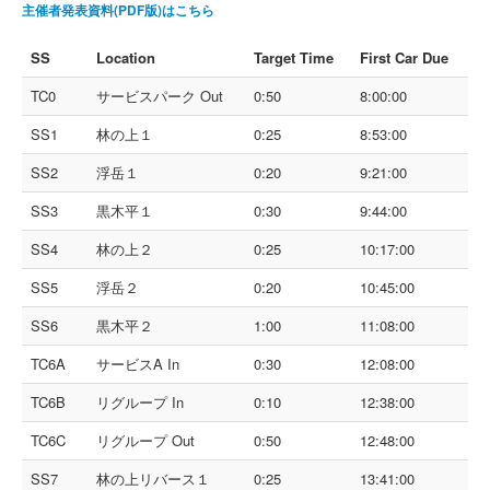
主催者発表資料(PDF版)はこちら
SS
Location
Target Time
First Car Due
TC0
サービスパーク Out
0:50
8:00:00
SS1
林の上１
0:25
8:53:00
SS2
浮岳１
0:20
9:21:00
SS3
黒木平１
0:30
9:44:00
SS4
林の上２
0:25
10:17:00
SS5
浮岳２
0:20
10:45:00
SS6
黒木平２
1:00
11:08:00
TC6A
サービスA In
0:30
12:08:00
TC6B
リグループ In
0:10
12:38:00
TC6C
リグループ Out
0:50
12:48:00
SS7
林の上リバース１
0:25
13:41:00