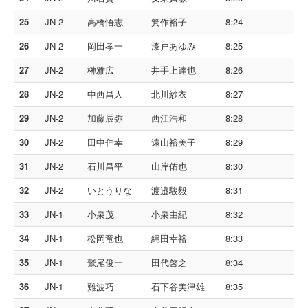
25
JN-2
高橋悟志
箕作裕子
8:24
26
JN-2
岡田孝一
漆戸あゆみ
8:25
27
JN-2
榊雅広
井手上達也
8:26
28
JN-2
中西昌人
北川紗衣
8:27
29
JN-2
加藤辰弥
西江浩和
8:28
30
JN-2
田中伸幸
遠山裕美子
8:29
31
JN-2
石川昌平
山岸佑也
8:30
32
JN-2
いとうりな
渡邉駿毅
8:31
33
JN-1
小泉茂
小泉由紀
8:32
34
JN-1
松岡竜也
縄田幸裕
8:33
35
JN-1
鷲尾俊一
田代啓之
8:34
36
JN-1
難波巧
石下谷美津雄
8:35