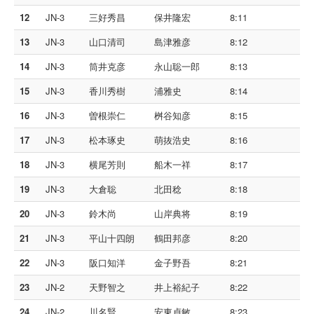
12
JN-3
三好秀昌
保井隆宏
8:11
13
JN-3
山口清司
島津雅彦
8:12
14
JN-3
筒井克彦
永山聡一郎
8:13
15
JN-3
香川秀樹
浦雅史
8:14
16
JN-3
曽根崇仁
桝谷知彦
8:15
17
JN-3
松本琢史
萌抜浩史
8:16
18
JN-3
横尾芳則
船木一祥
8:17
19
JN-3
大倉聡
北田稔
8:18
20
JN-3
鈴木尚
山岸典将
8:19
21
JN-3
平山十四朗
鶴田邦彦
8:20
22
JN-3
阪口知洋
金子野吾
8:21
23
JN-2
天野智之
井上裕紀子
8:22
24
JN-2
川名賢
安東貞敏
8:23