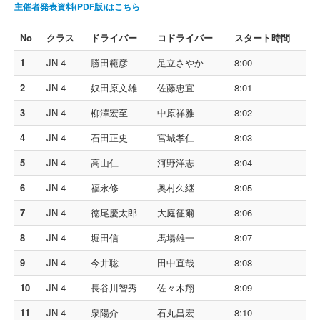
主催者発表資料(PDF版)はこちら
No
クラス
ドライバー
コドライバー
スタート時間
1
JN-4
勝田範彦
足立さやか
8:00
2
JN-4
奴田原文雄
佐藤忠宜
8:01
3
JN-4
柳澤宏至
中原祥雅
8:02
4
JN-4
石田正史
宮城孝仁
8:03
5
JN-4
高山仁
河野洋志
8:04
6
JN-4
福永修
奥村久継
8:05
7
JN-4
徳尾慶太郎
大庭征爾
8:06
8
JN-4
堀田信
馬場雄一
8:07
9
JN-4
今井聡
田中直哉
8:08
10
JN-4
長谷川智秀
佐々木翔
8:09
11
JN-4
泉陽介
石丸昌宏
8:10